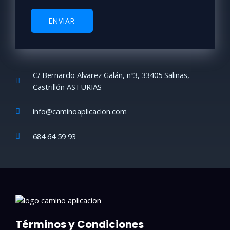
*
a
s
ENVIAR
i
l
l
a
s
C/ Bernardo Alvarez Galán, nº3, 33405 Salinas,
d
Castrillón ASTURIAS
e
v
info@caminoaplicacion.com
e
r
684 64 59 93
i
f
i
c
a
c
i
Términos y Condiciones
ó