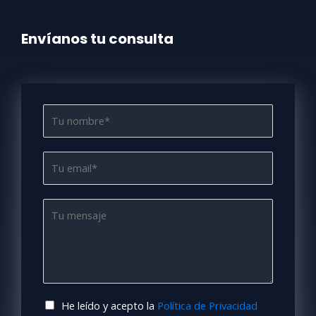
Envíanos tu consulta
N
o
m
E
b
m
r
a
e
M
i
*
e
l
n
*
s
a
j
e
C
He leído y acepto la
Política de Privacidad